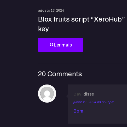
agosto 13, 2024
Blox fruits script “XeroHub
key
Ler mais
20 Comments
Davi
disse:
junho 21, 2024 às 6:10 pm
Bom