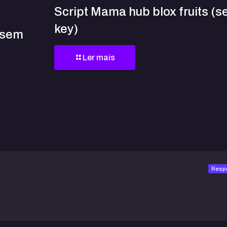
Script Mama hub blox fruits (
key)
” sem
Ler mais
Resp