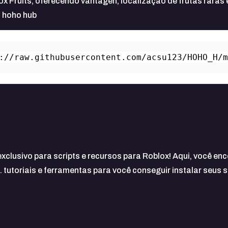
x Fruits, oferecendo vantagen, localização de frutas raras 
m hoho hub
://raw.githubusercontent.com/acsu123/HOHO_H/
 exclusivo para scripts e recursos para Roblox! Aqui, você en
 tutoriais e ferramentas para você conseguir instalar seus s