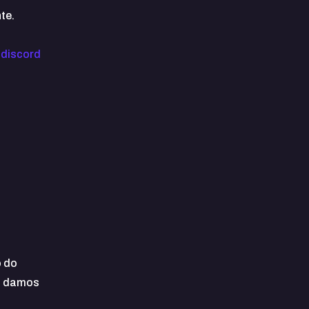
te.
o
discord
o do
is damos