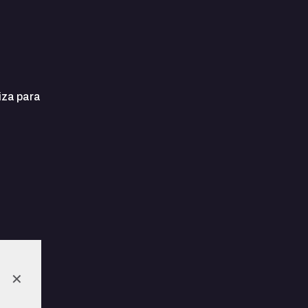
iza para
✕