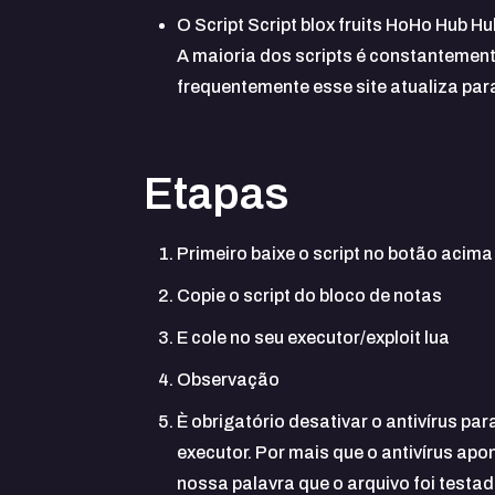
O Script Script blox fruits HoHo Hub 
A maioria dos scripts é constantemen
frequentemente esse site atualiza par
Etapas
Primeiro baixe o script no botão acima
Copie o script do bloco de notas
E cole no seu executor/exploit lua
Observação
È obrigatório desativar o antivírus pa
executor. Por mais que o antivírus a
nossa palavra que o arquivo foi test