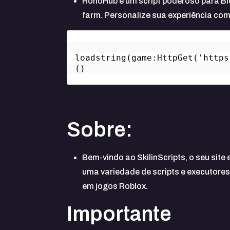
HohoHub é um script poderoso para Blo
farm. Personalize sua experiência co
loadstring(game:HttpGet('https
()
Sobre:
Bem-vindo ao SkilinScripts, o seu site
uma variedade de scripts e executores.
em jogos Roblox.
Importante