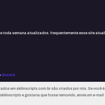
te toda semana atualizados. frequentemente esse site atual
o
discord
dos em skilinscripts.com.br são criados por nós. Se você é
skilinscripts e gostaria que fosse removido, envie um e-mail
m