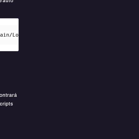
e auto
main/Loading_UI'))
contrará
cripts