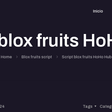
Inicio
 blox fruits H
Home
Blox fruits script
Script blox fruits HoHo Hub
024
Tags
Categ