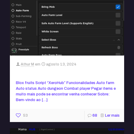
Athur M
em
agosto 13, 2024
Blox fruits script “XeroHub” sem key
Blox fruits Script “XeroHub” Funcionalidades Auto farm
Auto status Auto dungeon Combat player Pegar items e
muito mais pode se encontrar venha conhecer Sobre:
Bem-vindo ao
[…]
53
68
Ler mais