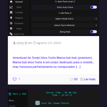
Athur M
em
agosto 13, 2024
Script Mama hub blox fruits (sem key)
download do Script blox fruits Mama hub hub (premium)
Mama hub blox fruits é um script dedicado para o mobile ,
mas funciona perfeitamente no computador
[…]
7
30
Ler mais