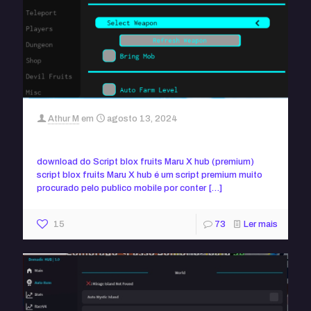
Athur M
em
agosto 13, 2024
Script blox fruits Maru X hub (sem key)
download do Script blox fruits Maru X hub (premium)
script blox fruits Maru X hub é um script premium muito
procurado pelo publico mobile por conter
[…]
15
73
Ler mais