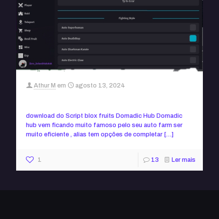
Athur M
em
agosto 13, 2024
Script blox fruits Domadic hub (sem key)
download do Script blox fruits Domadic Hub Domadic
hub vem ficando muito famoso pelo seu auto farm ser
muito eficiente , alias tem opções de completar
[…]
1
13
Ler mais