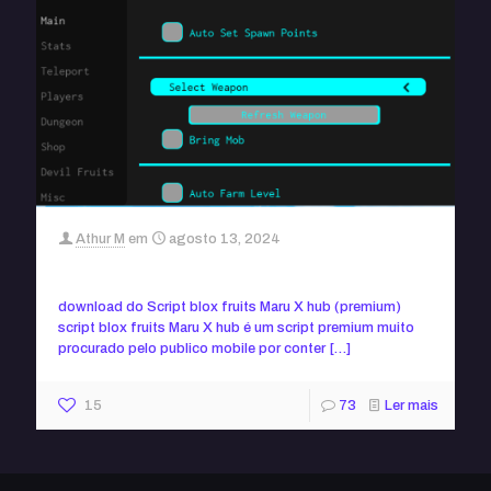
Athur M
em
agosto 13, 2024
Script blox fruits Maru X hub (sem key)
download do Script blox fruits Maru X hub (premium)
script blox fruits Maru X hub é um script premium muito
procurado pelo publico mobile por conter
[…]
15
73
Ler mais