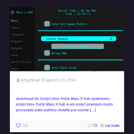
Athur M
em
agosto 13, 2024
Script blox fruits Maru X hub (sem key)
download do Script blox fruits Maru X hub (premium)
script blox fruits Maru X hub é um script premium muito
procurado pelo publico mobile por conter
[…]
15
73
Ler mais