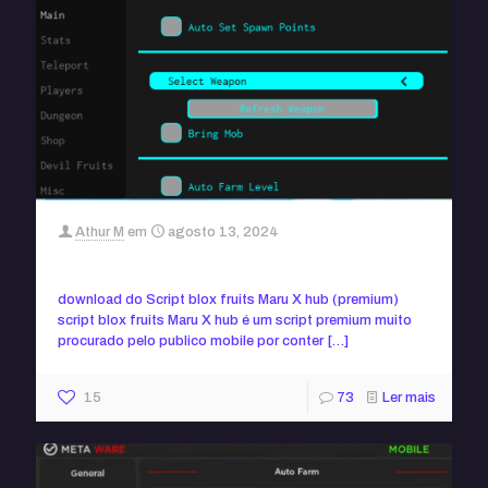
Athur M
em
agosto 13, 2024
Script blox fruits Maru X hub (sem key)
download do Script blox fruits Maru X hub (premium)
script blox fruits Maru X hub é um script premium muito
procurado pelo publico mobile por conter
[…]
15
73
Ler mais