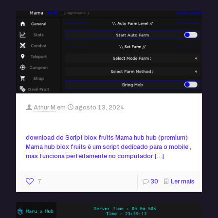
Athur M
em
agosto 13, 2024
Script Mama hub blox fruits (sem key)
download do Script blox fruits Mama hub hub (premium)
Mama hub blox fruits é um script dedicado para o mobile ,
mas funciona perfeitamente no computador
[…]
7
30
Ler mais