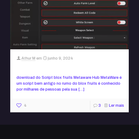
Athur M
em
junho 9, 2024
Script blox fruits Metaware Hub (sem key)
download do Script blox fruits Metaware Hub MetaWare é
um script bem antigo no rumo do blox fruits é conhecido
por milhares de pessoas pela sua
[…]
4
3
Ler mais